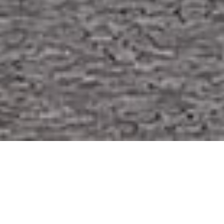
POZEMNÍ STAVBY
Bytové domy v Lounech –
Zahradní město
O PROJEKTU
Výstavba bytových domů v Lounech probíhala ve 3.