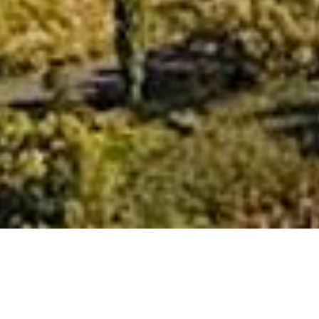
INŽENÝRSKÉ STAVBY
Jezero Milada –
centrální kanalizace